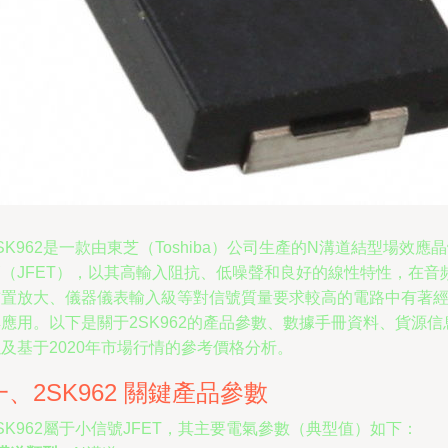
SK962是一款由東芝（Toshiba）公司生產的N溝道結型場效應
管（JFET），以其高輸入阻抗、低噪聲和良好的線性特性，在音
前置放大、儀器儀表輸入級等對信號質量要求較高的電路中有著
應用。以下是關于2SK962的產品參數、數據手冊資料、貨源信
及基于2020年市場行情的參考價格分析。
一、2SK962 關鍵產品參數
SK962屬于小信號JFET，其主要電氣參數（典型值）如下：