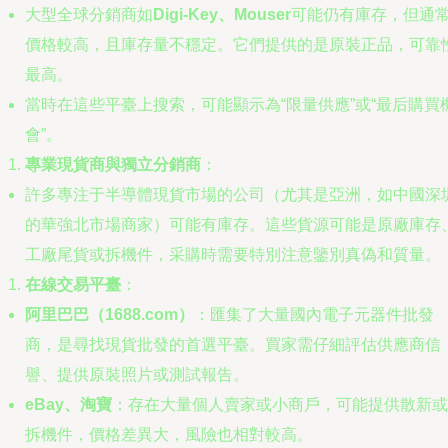
大型全球分銷商如
Digi-Key、Mouser
可能仍有庫存，但通
價格較高，且庫存量不穩定。它們提供的是原裝正品，可靠
最高。
當時在這些平臺上搜索，可能顯示為“限量供應”或“最后購買
會”。
專業現貨商與獨立分銷商
：
許多專注于半導體現貨市場的公司（尤其是亞洲，如中國深
的華強北市場商家）可能有庫存。這些貨源可能是原廠庫存
工廠尾貨或拆機件，采購時需要特別注意鑒別真偽和質量。
在線交易平臺
：
阿里巴巴（1688.com）
：匯集了大量國內電子元器件批發
商，是尋找現貨批發的首選平臺。買家需仔細評估供應商信
譽、提供原裝照片或測試報告。
eBay、淘寶
：存在大量個人賣家或小商戶，可能提供散新或
拆機件，價格差異大，風險也相對較高。