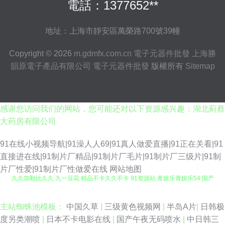
電話：1377652**
地址：上海市靜安區萬榮路700號39幢
Copyright © 2026
m.gdmfx.com.cn
電子元器件批發
上海勝
韻原電子產品有限公司
電子元器件批發
版權所有
Sitemap
感谢您访问我们的网站，您可能还对以下资源感兴趣：湖北蓟蔡
大药房有限公司
91在线小视频导航|91澡人人69|91真人做爱直播|91正在关看|91
直接进在线|91制片厂精品|91制片厂毛片|91制片厂三级片|91制
片厂性爱|91制片厂性做爱在线
网站地图
久久加勒比久久 九一豆花 精品不卡久久不卡 91资源站 青娱乐青娱乐54 国产
日本韩国精品 97福利在线 深夜福利视频导航 九一传媒在线看 avt天堂 日日
主站蜘蛛池模板：
中国久草
|
三级黄色视频网
|
半岛A片
|
日韩极
度另类潮喷
|
日本不卡电影在线
|
国产午夜无码喷水
|
中日韩三
夜夜欢毛片 欧美极品性爱 成人无码不卡网址 大香蕉网官网内 国内自拍论理