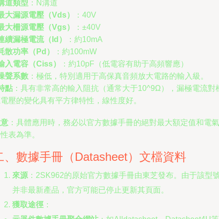
溝道類型
：N溝道
最大漏源電壓（Vds）
：40V
最大柵源電壓（Vgs）
：±40V
連續漏極電流（Id）
：約10mA
耗散功率（Pd）
：約100mW
輸入電容（Ciss）
：約10pF（低電容有助于高頻響應）
噪聲系數
：極低，特別適用于高保真音頻放大電路的輸入級。
特點
：具有非常高的輸入阻抗（通常大于10^9Ω），漏極電流對
源電壓的變化具有平方律特性，線性度好。
注意
：具體應用時，務必以官方數據手冊的絕對最大額定值和電
特性表為準。
二、數據手冊（Datasheet）文檔資料
來源
：2SK962的原始官方數據手冊由東芝發布。由于該型
并非最新產品，官方可能已停止更新其頁面。
獲取途徑
：