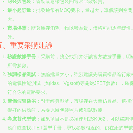
封裝與包裝
：管裝或卷帶包裝的通常比散裝貴。
最小起訂量
：批發通常有MOQ要求，量越大，單價談判空間
大。
市場供需
：隨著庫存消耗，物以稀為貴，價格可能逐年緩慢
升。
五、重要采購建議
驗證數據手冊
：采購前，務必找到并研讀官方數據手冊，明
所需參數。
強調樣品測試
：無論批量大小，強烈建議先購買樣品進行嚴
的電氣性能測試（如Idss、Vgs(off)等關鍵JFET參數），確
符合你的電路要求。
警惕假冒偽劣
：對于經典型號，市場存在大量仿冒品。選擇
譽好的供應商，索要原廠包裝照片或測試數據。
考慮替代型號
：如果項目不是必須使用2SK962，可以咨詢
應商或查找JFET選型手冊，尋找參數相近的、仍在產的型號