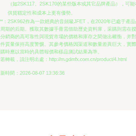
（如2SK117、2SK170的某些版本或其它品牌產品），可能
供貨穩定性和成本上更有優勢。
***：2SK962作為一款經典的音頻級JFET，在2020年已處于產
命周期的后期。獲取其數據手冊需借助歷史資料庫，采購則需在
權分銷商的高可靠性與現貨市場的價格和庫存之間做出權衡，并
器件質量保持高度警惕。其參考價格因渠道和數量差異巨大，實
采購時應以當時的具體報價和樣品測試結果為準。
若轉載，請注明出處：http://m.gdmfx.com.cn/product/4.html
新時間：2026-08-07 13:36:36