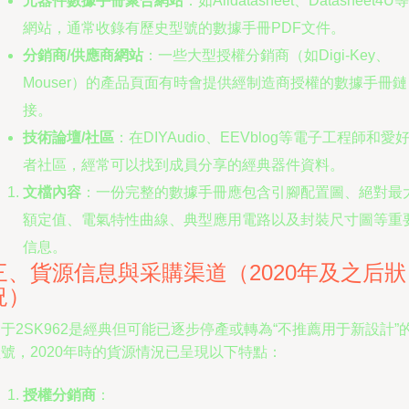
元器件數據手冊聚合網站
：如Alldatasheet、Datasheet4U等
網站，通常收錄有歷史型號的數據手冊PDF文件。
分銷商/供應商網站
：一些大型授權分銷商（如Digi-Key、
Mouser）的產品頁面有時會提供經制造商授權的數據手冊鏈
接。
技術論壇/社區
：在DIYAudio、EEVblog等電子工程師和愛
者社區，經常可以找到成員分享的經典器件資料。
文檔內容
：一份完整的數據手冊應包含引腳配置圖、絕對最
額定值、電氣特性曲線、典型應用電路以及封裝尺寸圖等重
信息。
三、貨源信息與采購渠道（2020年及之后狀
況）
于2SK962是經典但可能已逐步停產或轉為“不推薦用于新設計”
號，2020年時的貨源情況已呈現以下特點：
授權分銷商
：