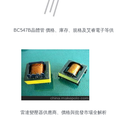
BC547B晶體管 價格、庫存、規格及艾睿電子等供
應商采購指南
雷達變壓器供應商、價格與批發市場全解析