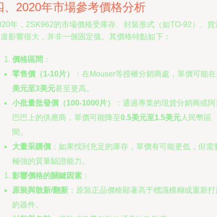
四、2020年市場參考價格分析
020年，2SK962的市場價格受庫存、封裝形式（如TO-92）、貨
渠道影響很大，并非一個固定值。其價格特點如下：
價格區間
：
零售價（1-10片）
：在Mouser等授權分銷商處，單價可能在
美元至3美元
甚至更高。
小批量批發價（100-1000片）
：通過專業的現貨分銷商或阿
巴巴上的供應商，單價可能降至
0.5美元至1.5美元
人民幣區
間。
大量采購價
：如果找到充足的庫存，單價有可能更低，但需
極強的質量驗證能力。
影響價格的關鍵因素
：
原裝與散新/翻新
：原裝正品價格顯著高于標識模糊或重新打
的器件。