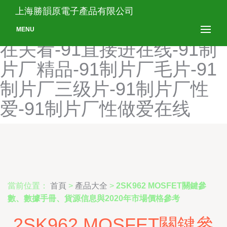
91在线小视频导航-91澡人
上海勝韻原電子產品有限公司
人69-91真人做爱直播-91正
MENU
在关看-91直接进在线-91制
片厂精品-91制片厂毛片-91
制片厂三级片-91制片厂性
爱-91制片厂性做爱在线
當前位置：
首頁
>
產品大全
>
2SK962 MOSFET關鍵參
數、數據手冊、貨源信息與2020年市場價格參考
2SK962 MOSFET關鍵參